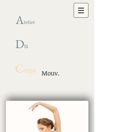
A
telier
D
u
C
orps
Mouv.